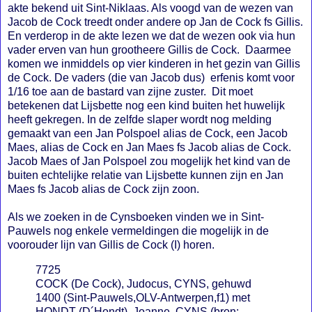
akte bekend uit Sint-Niklaas. Als voogd van de wezen van
Jacob de Cock treedt onder andere op Jan de Cock fs Gillis.
En verderop in de akte lezen we dat de wezen ook via hun
vader erven van hun grootheere Gillis de Cock. Daarmee
komen we inmiddels op vier kinderen in het gezin van Gillis
de Cock. De vaders (die van Jacob dus) erfenis komt voor
1/16 toe aan de bastard van zijne zuster. Dit moet
betekenen dat Lijsbette nog een kind buiten het huwelijk
heeft gekregen. In de zelfde slaper wordt nog melding
gemaakt van een Jan Polspoel alias de Cock, een Jacob
Maes, alias de Cock en Jan Maes fs Jacob alias de Cock.
Jacob Maes of Jan Polspoel zou mogelijk het kind van de
buiten echtelijke relatie van Lijsbette kunnen zijn en Jan
Maes fs Jacob alias de Cock zijn zoon.
Als we zoeken in de Cynsboeken vinden we in Sint-
Pauwels nog enkele vermeldingen die mogelijk in de
voorouder lijn van Gillis de Cock (I) horen.
7725
COCK (De Cock), Judocus, CYNS, gehuwd
1400 (Sint-Pauwels,OLV-Antwerpen,f1) met
HONDT (D´Hondt), Joanne, CYNS (bron: