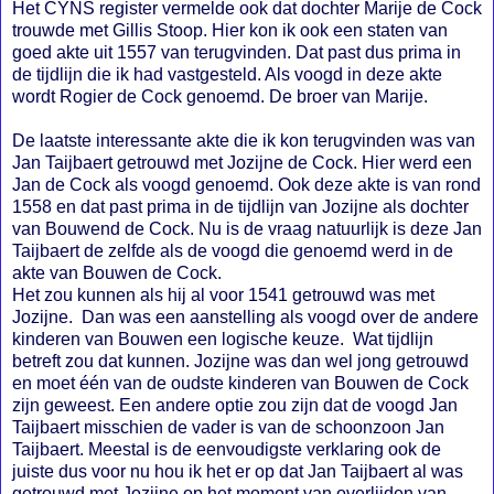
Het CYNS register vermelde ook dat dochter Marije de Cock
trouwde met Gillis Stoop. Hier kon ik ook een staten van
goed akte uit 1557 van terugvinden. Dat past dus prima in
de tijdlijn die ik had vastgesteld. Als voogd in deze akte
wordt Rogier de Cock genoemd. De broer van Marije.
De laatste interessante akte die ik kon terugvinden was van
Jan Taijbaert getrouwd met Jozijne de Cock. Hier werd een
Jan de Cock als voogd genoemd. Ook deze akte is van rond
1558 en dat past prima in de tijdlijn van Jozijne als dochter
van Bouwend de Cock. Nu is de vraag natuurlijk is deze Jan
Taijbaert de zelfde als de voogd die genoemd werd in de
akte van Bouwen de Cock.
Het zou kunnen als hij al voor 1541 getrouwd was met
Jozijne. Dan was een aanstelling als voogd over de andere
kinderen van Bouwen een logische keuze. Wat tijdlijn
betreft zou dat kunnen. Jozijne was dan wel jong getrouwd
en moet één van de oudste kinderen van Bouwen de Cock
zijn geweest. Een andere optie zou zijn dat de voogd Jan
Taijbaert misschien de vader is van de schoonzoon Jan
Taijbaert. Meestal is de eenvoudigste verklaring ook de
juiste dus voor nu hou ik het er op dat Jan Taijbaert al was
getrouwd met Jozijne op het moment van overlijden van