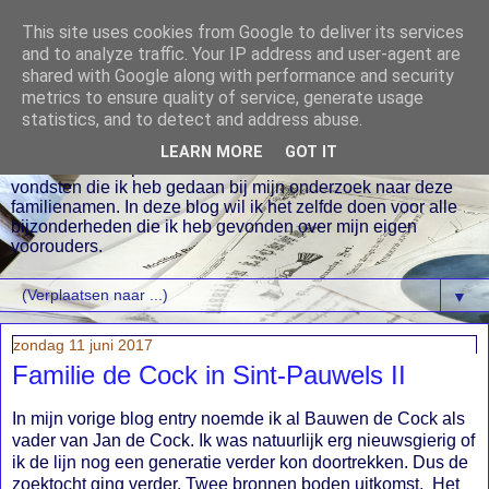
This site uses cookies from Google to deliver its services
and to analyze traffic. Your IP address and user-agent are
shared with Google along with performance and security
metrics to ensure quality of service, generate usage
statistics, and to detect and address abuse.
Al enige jaren doe ik onderzoek naar mijn stamboom. Onder
de naam blog.fam-ambachtsheer.nl en blog.fam-
LEARN MORE
GOT IT
vanaalderen.nl publiceerde ik zo nu en dan over diverse
vondsten die ik heb gedaan bij mijn onderzoek naar deze
familienamen. In deze blog wil ik het zelfde doen voor alle
bijzonderheden die ik heb gevonden over mijn eigen
voorouders.
▼
zondag 11 juni 2017
Familie de Cock in Sint-Pauwels II
In mijn vorige blog entry noemde ik al Bauwen de Cock als
vader van Jan de Cock. Ik was natuurlijk erg nieuwsgierig of
ik de lijn nog een generatie verder kon doortrekken. Dus de
zoektocht ging verder. Twee bronnen boden uitkomst. Het