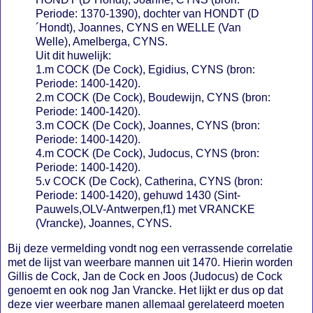
Periode: 1370-1390), dochter van HONDT (D
´Hondt), Joannes, CYNS en WELLE (Van
Welle), Amelberga, CYNS.
Uit dit huwelijk:
1.m COCK (De Cock), Egidius, CYNS (bron:
Periode: 1400-1420).
2.m COCK (De Cock), Boudewijn, CYNS (bron:
Periode: 1400-1420).
3.m COCK (De Cock), Joannes, CYNS (bron:
Periode: 1400-1420).
4.m COCK (De Cock), Judocus, CYNS (bron:
Periode: 1400-1420).
5.v COCK (De Cock), Catherina, CYNS (bron:
Periode: 1400-1420), gehuwd 1430 (Sint-
Pauwels,OLV-Antwerpen,f1) met VRANCKE
(Vrancke), Joannes, CYNS.
Bij deze vermelding vondt nog een verrassende correlatie
met de lijst van weerbare mannen uit 1470. Hierin worden
Gillis de Cock, Jan de Cock en Joos (Judocus) de Cock
genoemt en ook nog Jan Vrancke. Het lijkt er dus op dat
deze vier weerbare manen allemaal gerelateerd moeten