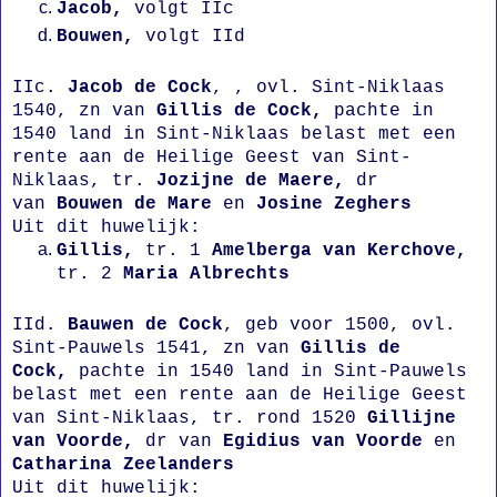
Jacob,
volgt IIc
Bouwen,
volgt IId
IIc.
Jacob de Cock
, , ovl. Sint-Niklaas
1540, zn van
Gillis de Cock,
pachte in
1540 land in Sint-Niklaas belast met een
rente aan de Heilige Geest van Sint-
Niklaas, tr.
Jozijne de Maere,
dr
van
Bouwen de Mare
en
Josine Zeghers
Uit dit huwelijk:
Gillis,
tr. 1
Amelberga van Kerchove,
tr. 2
Maria Albrechts
IId.
Bauwen de Cock
, geb voor 1500, ovl.
Sint-Pauwels 1541, zn van
Gillis de
Cock,
pachte in 1540 land in Sint-Pauwels
belast met een rente aan de Heilige Geest
van Sint-Niklaas, tr. rond 1520
Gillijne
van Voorde,
dr van
Egidius van Voorde
en
Catharina Zeelanders
Uit dit huwelijk: