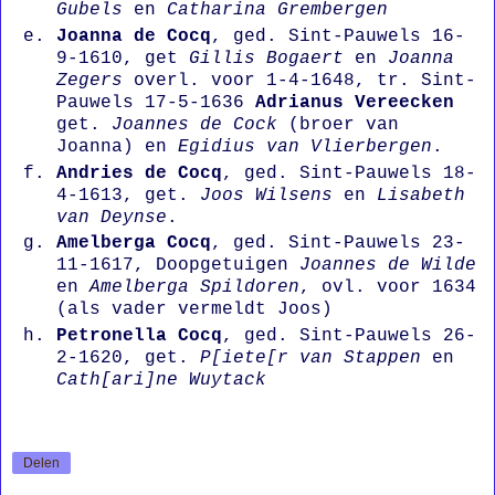
Gubels
en
Catharina Grembergen
Joanna de Cocq
, ged. Sint-Pauwels 16-
9-1610, get
Gillis Bogaert
en
Joanna
Zegers
overl. voor 1-4-1648, tr. Sint-
Pauwels 17-5-1636
Adrianus Vereecken
get.
Joannes de Cock
(broer van
Joanna) en
Egidius van Vlierbergen
.
Andries de Cocq
, ged. Sint-Pauwels 18-
4-1613, get.
Joos Wilsens
en
Lisabeth
van Deynse
.
Amelberga Cocq
, ged. Sint-Pauwels 23-
11-1617, Doopgetuigen
Joannes de Wilde
en
Amelberga Spildoren
, ovl. voor 1634
(als vader vermeldt Joos)
Petronella Cocq
, ged. Sint-Pauwels 26-
2-1620, get.
P[iete[r van Stappen
en
Cath[ari]ne Wuytack
Delen