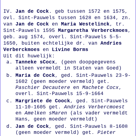
IV.
Jan de Cock
. geb tussen 1572 en 1575,
ovl. Sint-Pauwels tussen 1628 en 1634, zn.
van
Jan de Cock
en
Maria Westelinck
, tr.
Sint-Pauwels 1595
Margaretha Verberckmoes
,
geb. aug 1574, overl. Sint-Pauwels 5-5-
1650, buiten echtelijke dr. van
Andries
Verberckmoes
en
Livine Borms
Uit dit huwelijk:
Tanneke sCocx
, (geen doopgegevens
alleen vermeldt in Staten van Goed)
Maria de Cock
, ged. Sint-Pauwels 23-9-
1602 (geen moeder vermeld) get.
Paschier Decautere
en
Machete Cocx
,
overl. Sint-Pauwels 15-9-1664
Margriete de Coock
, ged. Sint-Pauwels
11-10-1605 get.
Andries Verbercmoest
en
Amelken sMaren
(als vader vermeldt
Hans, geen moeder vermeldt)
Jan de Cock
, ged. Sint-Pauwels 8-1608
(geen moeder vermeld) get.
Pieter