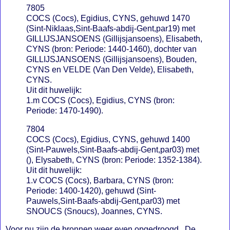
7805
COCS (Cocs), Egidius, CYNS, gehuwd 1470
(Sint-Niklaas,Sint-Baafs-abdij-Gent,par19) met
GILLIJSJANSOENS (Gillijsjansoens), Elisabeth,
CYNS (bron: Periode: 1440-1460), dochter van
GILLIJSJANSOENS (Gillijsjansoens), Bouden,
CYNS en VELDE (Van Den Velde), Elisabeth,
CYNS.
Uit dit huwelijk:
1.m COCS (Cocs), Egidius, CYNS (bron:
Periode: 1470-1490).
7804
COCS (Cocs), Egidius, CYNS, gehuwd 1400
(Sint-Pauwels,Sint-Baafs-abdij-Gent,par03) met
(), Elysabeth, CYNS (bron: Periode: 1352-1384).
Uit dit huwelijk:
1.v COCS (Cocs), Barbara, CYNS (bron:
Periode: 1400-1420), gehuwd (Sint-
Pauwels,Sint-Baafs-abdij-Gent,par03) met
SNOUCS (Snoucs), Joannes, CYNS.
Voor nu zijn de bronnen weer even opgedroogd. De