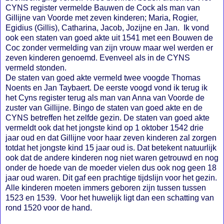
CYNS register vermelde Bauwen de Cock als man van
Gillijne van Voorde met zeven kinderen; Maria, Rogier,
Egidius (Gillis), Catharina, Jacob, Jozijne en Jan. Ik vond
ook een staten van goed akte uit 1541 met een Bouwen de
Coc zonder vermelding van zijn vrouw maar wel werden er
zeven kinderen genoemd. Evenveel als in de CYNS
vermeld stonden.
De staten van goed akte vermeld twee voogde Thomas
Noents en Jan Taybaert. De eerste voogd vond ik terug ik
het Cyns register terug als man van Anna van Voorde de
zuster van Gillijne. Bingo de staten van goed akte en de
CYNS betreffen het zelfde gezin. De staten van goed akte
vermeldt ook dat het jongste kind op 1 oktober 1542 drie
jaar oud en dat Gillijne voor haar zeven kinderen zal zorgen
totdat het jongste kind 15 jaar oud is. Dat betekent natuurlijk
ook dat de andere kinderen nog niet waren getrouwd en nog
onder de hoede van de moeder vielen dus ook nog geen 18
jaar oud waren. Dit gaf een prachtige tijdslijn voor het gezin.
Alle kinderen moeten immers geboren zijn tussen tussen
1523 en 1539. Voor het huwelijk ligt dan een schatting van
rond 1520 voor de hand.