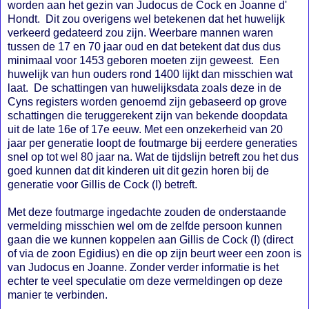
worden aan het gezin van Judocus de Cock en Joanne d'
Hondt. Dit zou overigens wel betekenen dat het huwelijk
verkeerd gedateerd zou zijn. Weerbare mannen waren
tussen de 17 en 70 jaar oud en dat betekent dat dus dus
minimaal voor 1453 geboren moeten zijn geweest. Een
huwelijk van hun ouders rond 1400 lijkt dan misschien wat
laat. De schattingen van huwelijksdata zoals deze in de
Cyns registers worden genoemd zijn gebaseerd op grove
schattingen die teruggerekent zijn van bekende doopdata
uit de late 16e of 17e eeuw. Met een onzekerheid van 20
jaar per generatie loopt de foutmarge bij eerdere generaties
snel op tot wel 80 jaar na. Wat de tijdslijn betreft zou het dus
goed kunnen dat dit kinderen uit dit gezin horen bij de
generatie voor Gillis de Cock (I) betreft.
Met deze foutmarge ingedachte zouden de onderstaande
vermelding misschien wel om de zelfde persoon kunnen
gaan die we kunnen koppelen aan Gillis de Cock (I) (direct
of via de zoon Egidius) en die op zijn beurt weer een zoon is
van Judocus en Joanne. Zonder verder informatie is het
echter te veel speculatie om deze vermeldingen op deze
manier te verbinden.