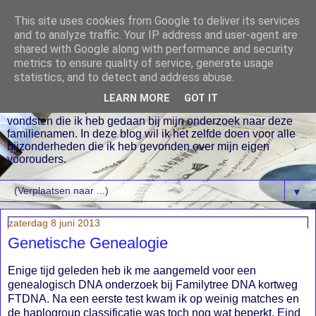
This site uses cookies from Google to deliver its services
and to analyze traffic. Your IP address and user-agent are
shared with Google along with performance and security
metrics to ensure quality of service, generate usage
statistics, and to detect and address abuse.
Al enige jaren doe ik onderzoek naar mijn stamboom. Onder
de naam blog.fam-ambachtsheer.nl en blog.fam-
LEARN MORE
GOT IT
vanaalderen.nl publiceerde ik zo nu en dan over diverse
vondsten die ik heb gedaan bij mijn onderzoek naar deze
familienamen. In deze blog wil ik het zelfde doen voor alle
bijzonderheden die ik heb gevonden over mijn eigen
voorouders.
▼
zaterdag 8 juni 2013
Genetische Genealogie
Enige tijd geleden heb ik me aangemeld voor een
genealogisch DNA onderzoek bij Familytree DNA kortweg
FTDNA. Na een eerste test kwam ik op weinig matches en
de haplogroup classificatie was toch nog wat beperkt. Eind