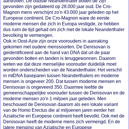
aantroffen. De oudste Neanderthaler botten de zijn
gevonden zijn gedateerd op 28.000 jaar oud. De Cro-
Magnon mens verschijnt zo'n 43.000 jaar geleden op het
Europese continent. De Cro-Magnon ware de eerste
moderne mensen die zich in Europa vestigde, ze hebben
dus ruim de tijd gehad om zich met de lokale Neanderthaler
bevolking te vermengen.
Ook in Oost-Azie zijn onze voorouders in aanraking
gekomen met oudere menssoorten. De Denisovan is
geidentificeerd aan de hand van DNA dat uit de paar
gevonden botten en tanden is teruggewonnen. Daarom
weten we dat deze menselijke voorouder duidelijk moet
worden onderscheiden van de Neanderthaler. Het verschil
in mtDNA baseparen tussen Neanderthalers en moderne
mensen is ongeveer 200. Dat tussen moderne mensen en
Denisovan is ongeveerd 350. Daarmee leefde de
gemeenschappelijke voorouder tussen de Denisovan en de
moderne mensen zo'n 1 miljoen jaar geleden. Men
beschouwd de Denisovan daarom als een lokale variant
van de Homo Erectus die al miljoenen jaren eerder het
Aziatische en Europese continent heeft bevolkt. Ook met de
Denisovan heeft de moderne mens zich vermengd. En de
latere menging van Aziatische en Europese