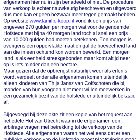
erfgenamen hier nu in zijn benadeeld of niet. De procedure
van verkoop is echter nauwkeurig beschreven en uitgevoerd
dus men kan er geen bezwaar meer tegen gemaakt hebben.
Op website
www.familie-koop.nl
vond ik een prijs van
ongeveer 270 gulden per morgen wat voor de genoemde
Hofstede met bijna 40 morgen land toch al snel een prijs
van 10.000 gulden had moeten betekenen. Een morgen is
overigens een oppervlakte maat en gaf de hoeveelheid land
aan die in een ochtend kon worden bewerkt. Een morgen
land is als eenheid streekgebonden maar komt altijd neer
op is iets minder dan een hectare.
Maar gezien dat de opbrengst natuurlijk weer als erfenis
wordt verdeelt onder alle erfgenamen komen uiteindelijk
alleen kinderen van Thijs Jansz van Colfschoten die bij
monden van hun voogden niet meer willen meewerken in
een gezamelijk bezit van de hofstede er uiteindelijk bekaaid
af.
Bijgevoegd bij deze akte zit een kopie van het request aan
het edele Hof van Utrecht waarin de erfgenamen een
arbitrage vragen met betrekking tot de verkoop van de
Hofstede. Alle erfgenamen waren het wel eens dat er een
publieke verkoop van de Hofstede moest plaatsvinden maar