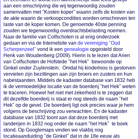
aan een omschrijving die wij tegenwoordig zouden
samenvatten met "Kosten koper" waarin zelfs de kosten van
de akte waarin de verkoopcondities worden omschreven ten
laste van de koper komen. De genoemde 40ste penning
zouden we tegenwoordig overdrachtsbelasting noemen.
Naar de familie van Colfschoten is al enig onderzoek
gedaan en via de Internetsite van
de vereniging "Oud
Scherpenzeel"
vond ik een
genealogie
opgesteld door
Henk van Woudenberg (2009). Hierin is te lezen dat Arien
van Colfschoten de Hofstede "het Hek" bewoonde op
Ginkel onder Zuylenstein. Omdat hij kinderloos is gestorven
vervielen zijn bezittingen aan zijn broers en zusters en hun
nabestaanden. Middels de kadaster database van 1832 heb
ik de vermoedelijke locatie van de boerderij "het Hek" weten
te traceren. Hoewel het niet met zekerheid is te zeggen dat
dit dezelfde boerderij is staat er nog steeds de naam "het
Hek" op de gevel. De boerderij ligt ook precies waar je hem
volgens de beschrijving zou verwachten. En de kadaster
database van 1832 toont aan dat deze boerderij met
landerijen in 1832 nog onder de naam "het Hek" te boek
stond. Op Googlemaps vinden we vlakbij nog
locatieaanduiding "de Ginkel" dat in de 18e eeuw als