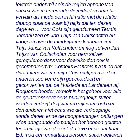
leverde onder mij cois de reg'en apporte van
commissie in harerende de middelen daar bij
vervath als mede een inthimatie met de relatie
daarop staande waar bij blijkt dat ten desen
dage en … voor Cois sijn geinthimeert Teunis
Jordaniszen en Jan Thijs van Colfschoten als
voogden over de minderjarige kinderen van
Thijs Jansz van Kolfschoten en nog selven Jan
Thijsz van Colfschoten voor hem selven
gerequiereerdens voor dewelke dan ook is
gecompareert mr Cornelis Francois Kaan ad dat
door interesse van mijn Cois partijen met den
anderen soo verre sijn geaccordeert en
geconveniert dat de Hofstede en Landerijen bij
Requeste hoeder vermelt in het geheel voor alle
de geinteresseerd eens publiequelijk sullen
worden verkogt dog waaren sijlieden het met
den anderen niet eens wie die verkoopinge
sonde daoen ende de cooppenningen ontfangen
wien aangaande de partijen het hebben gelaten
ter arbitrage van dezer Ed. Hove ende dat haar
Ed. mog een onpartijdig persoon sullen gelieven