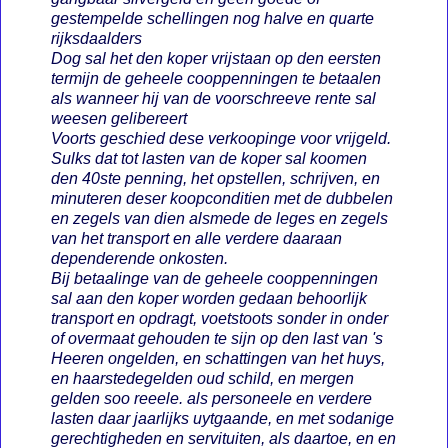
gestempelde schellingen nog halve en quarte
rijksdaalders
Dog sal het den koper vrijstaan op den eersten
termijn de geheele cooppenningen te betaalen
als wanneer hij van de voorschreeve rente sal
weesen gelibereert
Voorts geschied dese verkoopinge voor vrijgeld.
Sulks dat tot lasten van de koper sal koomen
den 40ste penning, het opstellen, schrijven, en
minuteren deser koopconditien met de dubbelen
en zegels van dien alsmede de leges en zegels
van het transport en alle verdere daaraan
dependerende onkosten.
Bij betaalinge van de geheele cooppenningen
sal aan den koper worden gedaan behoorlijk
transport en opdragt, voetstoots sonder in onder
of overmaat gehouden te sijn op den last van 's
Heeren ongelden, en schattingen van het huys,
en haarstedegelden oud schild, en mergen
gelden soo reeele. als personeele en verdere
lasten daar jaarlijks uytgaande, en met sodanige
gerechtigheden en servituiten, als daartoe, en en