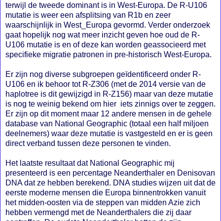
terwijl de tweede dominant is in West-Europa. De R-U106
mutatie is weer een afsplitsing van R1b en zeer
waarschijnlijk in West_Europa gevormd. Verder onderzoek
gaat hopelijk nog wat meer inzicht geven hoe oud de R-
U106 mutatie is en of deze kan worden geassocieerd met
specifieke migratie patronen in pre-historisch West-Europa.
Er zijn nog diverse subgroepen geïdentificeerd onder R-
U106 en ik behoor tot R-Z306 (met de 2014 versie van de
haplotree is dit gewijzigd in R-Z156) maar van deze mutatie
is nog te weinig bekend om hier iets zinnigs over te zeggen.
Er zijn op dit moment maar 12 andere mensen in de gehele
database van National Geographic (totaal een half miljoen
deelnemers) waar deze mutatie is vastgesteld en er is geen
direct verband tussen deze personen te vinden.
Het laatste resultaat dat National Geographic mij
presenteerd is een percentage Neanderthaler en Denisovan
DNA dat ze hebben berekend. DNA studies wijzen uit dat de
eerste moderne mensen die Europa binnentrokken vanuit
het midden-oosten via de steppen van midden Azie zich
hebben vermengd met de Neanderthalers die zij daar