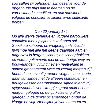
soo sullen sij gehouden sijn deselve voor de
opgehoude prijs aan te neemen op de
vorenstaande conditien, en ook aanstonds
volgens de conditien te stellen twee suffisante
borgen.
Den 30 january 1744.
Op alle welke generale en vordere particuliere
conditien men opvijlen en verkopen sal.
Seeckere schoone en welgelegen Hofstede,
hyijsinge met alle het geene daarinne aart, en
nagelvast is bergen, schuur, en schaaphokken,
en verder getimmerte met de aanhorige wey en
bouwelanden, vulling hey en heetvelden te
samen groot omtrent twee en veertig mergen vijf
hondert, en seventig roeden volgens een caarte
daar van sijnde met de alleeen plantagien en
houtgewassen daaropstaande sijnde thiend vrij
uytgesondert twee streepjes groot omtrent een
mergen gelegen op de ginkelse eng alles
gelegen in de ginkel bij amerongen onder de
Hooge en vrije Heerlijkheyd van Leersum en