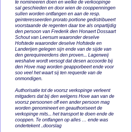
te nomineeren doen en welke de verkoopinge
sal geschieden en door wien de cooppenningen
sullen worden ontfangen en aan de resp.
geinteresseerden prorato portione gedistribueert
voorstaande de regenten daar toe als onpartijdig
den persoon van Frederik den Honaert Dossaart
Schout van Leersum waaronder deselve
Hofstede waaronder deselve Hofstede en
Landerijen gelegen sijn ende van de sijde van
den gerequireerdens den proven... Lagerweij
weshalve wordt versogt dat desen accoorde bij
den Hove mag worden geapporbeert ende voor
soo veel het waart sij ten requerde van de
onmondigen.
Authorisatie tot de voorsz verkopinge verleent
mitgaders dat bij den welgens Hove aan van de
voorsz persoonen off een ander persoon mag
worden genomineert en geauthoriseert de
verkopinge mits... het transport te doen ende de
cooppen. Te ontfangen op alles … ende was
ondertekent ..doorslag