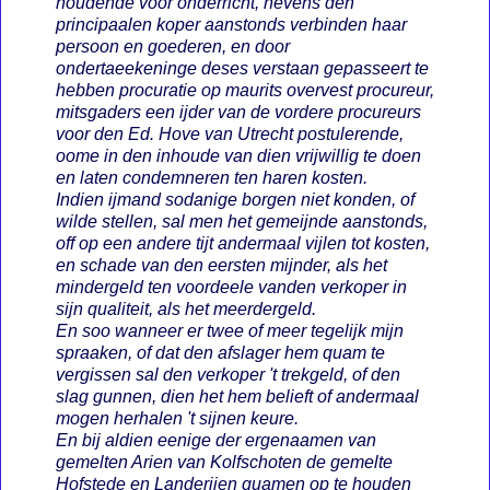
houdende voor onderricht, nevens den
principaalen koper aanstonds verbinden haar
persoon en goederen, en door
ondertaeekeninge deses verstaan gepasseert te
hebben procuratie op maurits overvest procureur,
mitsgaders een ijder van de vordere procureurs
voor den Ed. Hove van Utrecht postulerende,
oome in den inhoude van dien vrijwillig te doen
en laten condemneren ten haren kosten.
Indien ijmand sodanige borgen niet konden, of
wilde stellen, sal men het gemeijnde aanstonds,
off op een andere tijt andermaal vijlen tot kosten,
en schade van den eersten mijnder, als het
mindergeld ten voordeele vanden verkoper in
sijn qualiteit, als het meerdergeld.
En soo wanneer er twee of meer tegelijk mijn
spraaken, of dat den afslager hem quam te
vergissen sal den verkoper 't trekgeld, of den
slag gunnen, dien het hem belieft of andermaal
mogen herhalen 't sijnen keure.
En bij aldien eenige der ergenaamen van
gemelten Arien van Kolfschoten de gemelte
Hofstede en Landerijen quamen op te houden