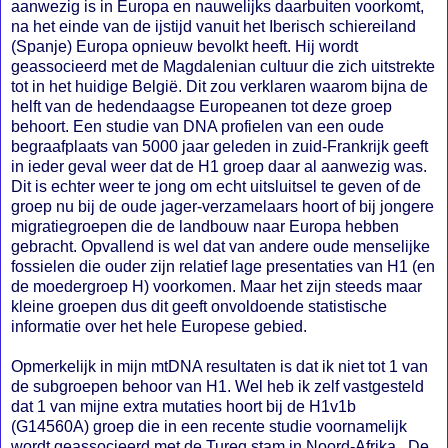
aanwezig is in Europa en nauwelijks daarbuiten voorkomt,
na het einde van de ijstijd vanuit het Iberisch schiereiland
(Spanje) Europa opnieuw bevolkt heeft. Hij wordt
geassocieerd met de Magdalenian cultuur die zich uitstrekte
tot in het huidige België. Dit zou verklaren waarom bijna de
helft van de hedendaagse Europeanen tot deze groep
behoort. Een studie van DNA profielen van een oude
begraafplaats van 5000 jaar geleden in zuid-Frankrijk geeft
in ieder geval weer dat de H1 groep daar al aanwezig was.
Dit is echter weer te jong om echt uitsluitsel te geven of de
groep nu bij de oude jager-verzamelaars hoort of bij jongere
migratiegroepen die de landbouw naar Europa hebben
gebracht. Opvallend is wel dat van andere oude menselijke
fossielen die ouder zijn relatief lage presentaties van H1 (en
de moedergroep H) voorkomen. Maar het zijn steeds maar
kleine groepen dus dit geeft onvoldoende statistische
informatie over het hele Europese gebied.
Opmerkelijk in mijn mtDNA resultaten is dat ik niet tot 1 van
de subgroepen behoor van H1. Wel heb ik zelf vastgesteld
dat 1 van mijne extra mutaties hoort bij de H1v1b
(
G14560A
) groep die in een recente studie voornamelijk
wordt geassocieerd met de Tureq stam in Noord-Afrika. De