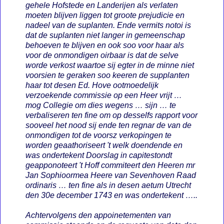
gehele Hofstede en Landerijen als verlaten
moeten blijven liggen tot groote prejudicie en
nadeel van de suplanten. Ende vermits notoi is
dat de suplanten niet langer in gemeenschap
behoeven te blijven en ook soo voor haar als
voor de onmondigen oirbaar is dat de selve
worde verkost waartoe sij egter in de minne niet
voorsien te geraken soo keeren de supplanten
haar tot desen Ed. Hove ootmoedelijk
verzoekende commissie op een Heer vrijt …
mog Collegie om dies wegens … sijn … te
verbaliseren ten fine om op desselfs rapport voor
sooveel het nood sij ende ten regnar de van de
onmondigen tot de voorsz verkopingen te
worden geaathoriseert 't welk doendende en
was ondertekent Doorslag in capitestondt
geapponoteert 't Hoff commiteert den Heeren mr
Jan Sophioormea Heere van Sevenhoven Raad
ordinaris … ten fine als in desen aetum Utrecht
den 30e december 1743 en was ondertekent …..
Achtervolgens den appoinetementen van