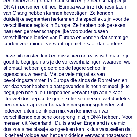
een onderzoek gedaan naar stukken gemeenschappelijk
DNA in personen uit heel Europa waarin zij de resultaten
van Chang hebben kunnen bevestigen. Ze konden
duidelijke segmenten herkennen die specifiek zijn voor de
verschillende regio's in Europa. Ze hebben ook gekeken
naar een gemeenschappelijke voorouder tussen
verschillende landen van Europa en vonden dat sommige
landen veel minder verwant zijn met elkaar dan andere.
Deze uitkomsten klinken misschien onrealistisch maar zijn
goed te begrijpen als je de volksverhuizingen waarover we
allemaal hebben geleerd op de lagere school in
ogenschouw neemt. Met de vele migraties van
bevolkingsstammen in Europa die sinds de Romeinen en
ver daarvoor hebben plaatsgevonden is het niet moeilijk te
begrijpen hoe alle Europeanen verwant zijn aan elkaar.
Hoewel dus bepaalde genetische kenmerken wel duidelijk
herkenbaar zijn voor bepaalde oorsprongsgebieden zal
iedereen uiteindelijk een mix van kenmerken van
verschillende etnische oorsprong in zijn DNA hebben. Voor
mensen uit Nederland, Duitsland en Engeland is de mix
dus zoals het plaatje aangeeft en kan ik dus vast stellen dat
ik geheel voldoe aan het gemiddelde verwachtingspersoon