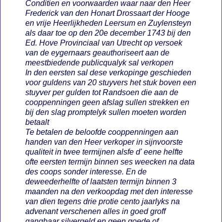
Conditien en voorwaarden waar naar den Heer
Frederick van den Honart Drossaart der Hooge
en vrije Heerlijkheden Leersum en Zuylensteyn
als daar toe op den 20e december 1743 bij den
Ed. Hove Provinciaal van Utrecht op versoek
van de eygernaars geauthoriseert aan de
meestbiedende publicqualyk sal verkopen
In den eersten sal dese verkopinge geschieden
voor guldens van 20 stuyvers het stuk boven een
stuyver per gulden tot Randsoen die aan de
cooppenningen geen afslag sullen strekken en
bij den slag promptelyk sullen moeten worden
betaalt
Te betalen de beloofde cooppenningen aan
handen van den Heer verkoper in sijnvoorste
qualiteit in twee termijnen alsfe d' eene helfte
ofte eersten termijn binnen ses weecken na data
des coops sonder interesse. En de
deweederhelfte of laatsten termijn binnen 3
maanden na den verkoopdag met den interesse
van dien tegens drie protie cento jaarlyks na
advenant verschenen alles in goed groff
gangbaar silvergeld en geen goede of