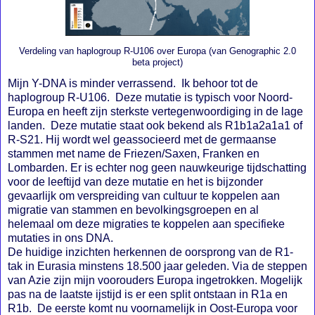
Verdeling van haplogroup R-U106 over Europa (van Genographic 2.0
beta project)
Mijn Y-DNA is minder verrassend. Ik behoor tot de
haplogroup R-U106. Deze mutatie is typisch voor Noord-
Europa en heeft zijn sterkste vertegenwoordiging in de lage
landen. Deze mutatie staat ook bekend als
R1b1a2a1a1 of
R-S21. Hij wordt wel geassocieerd met de germaanse
stammen met name de Friezen/Saxen, Franken en
Lombarden. Er is echter nog geen nauwkeurige tijdschatting
voor de leeftijd van deze mutatie en het is bijzonder
gevaarlijk om verspreiding van cultuur te koppelen aan
migratie van stammen en bevolkingsgroepen en al
helemaal om deze migraties te koppelen aan specifieke
mutaties in ons DNA.
De huidige inzichten herkennen de oorsprong van de R1-
tak in Eurasia minstens 18.500 jaar geleden. Via de steppen
van Azie zijn mijn voorouders Europa ingetrokken. Mogelijk
pas na de laatste ijstijd is er een split ontstaan in R1a en
R1b. De eerste komt nu voornamelijk in Oost-Europa voor