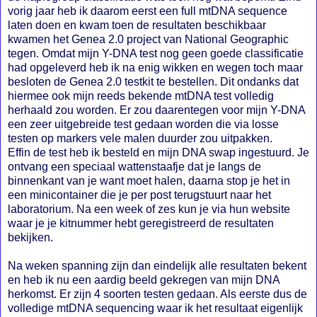
vorig jaar heb ik daarom eerst een full mtDNA sequence
laten doen en kwam toen de resultaten beschikbaar
kwamen het Genea 2.0 project van National Geographic
tegen. Omdat mijn Y-DNA test nog geen goede classificatie
had opgeleverd heb ik na enig wikken en wegen toch maar
besloten de Genea 2.0 testkit te bestellen. Dit ondanks dat
hiermee ook mijn reeds bekende mtDNA test volledig
herhaald zou worden. Er zou daarentegen voor mijn Y-DNA
een zeer uitgebreide test gedaan worden die via losse
testen op markers vele malen duurder zou uitpakken.
Effin de test heb ik besteld en mijn DNA swap ingestuurd. Je
ontvang een speciaal wattenstaafje dat je langs de
binnenkant van je want moet halen, daarna stop je het in
een minicontainer die je per post terugstuurt naar het
laboratorium. Na een week of zes kun je via hun website
waar je je kitnummer hebt geregistreerd de resultaten
bekijken.
Na weken spanning zijn dan eindelijk alle resultaten bekent
en heb ik nu een aardig beeld gekregen van mijn DNA
herkomst. Er zijn 4 soorten testen gedaan. Als eerste dus de
volledige mtDNA sequencing waar ik het resultaat eigenlijk