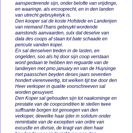
aanspecterende sijn, onder belofte van vrijdinge,
en waaringe, als ercooprecht, en in den landen
van utrecht gebruykelyk is.
Den kooper sal de koste Hofstede en Landerijen
van niemand t'hans gebruykt wordende
aanstonds aanvaarden, sulx dat deselve van
data des coops af staan tot bate schaade en
pericule vanden koper.
En sal denselven treden in de lasten, en
ongelden, soo als hij door sijn coop verstaan
word gedaan te hebben ten reguarde van de
landeryen met pmo january en van de Huysinge
met paasschen beyden deses jaars seventien
hondert vierenveertig, tot welken tijt toe door den
Heer verkoper in qualite voorschreeven sal
worden gesuyvert.
Den Koper sal gehouden sijn tot naakominge en
prestatie van de coopconditien te stellen twee
suffisante borgen tot genoegen van den
verkoper, dewelke haar ijder in solidum onder
remintiatie van de exceptien van ordre van
excusfie en divisie, de kragt van dien haar