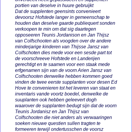
portien van deselve in huure gebruijkt
Dat de supplenten geensints convenieert
devoorsz Hofstede langer in gemeenschap te
houden dan deselve gaarde publiequert sonden
verkoopen te min om dat sig daartegen
opposeeren Teunis Jordanison en Jan Thijsz
van Colfschooten als voogden over de andere
minderjarige kinderen van Thijsse Jansz van
Colfschoten dies mede voor een sesde part tot
de voorschreeve Hofstede en Landerijen
gerechtigt en te saamen voor een staak mede
erfgenamen sijn van de voorn Arien Jansz van
Colfschooten denwelke hebben kommen goed
vinden de twee eerste supplanten voor desen Ed
Hove te convenieren tot het leveren van staat en
inventaris vande voortz boedel, denwelke de
suuplanten ook hebben geleevert dogh
waarover de supplanten bedugt sijn dat de voorn
Teunis Jordanisz en Jan Thijsz van
Colfschooten die niet anders als verwaaringen
soeken nieuwe questien sullen tragten te
formeeren terwijl ondertusschen de voorsz