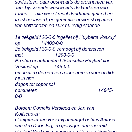
suylesteyn, daar oostwaarts de ergenamen van
Jan Tijsse ende westwaarts de kinderen van
Frans …. ofte wie et recht daarhoudt geland en
laast gepassert, en gebruikte geweest bij arien
van kolfschoten en sulx nu ledig staande
1e trekgeld f 20-0-0 Ingeliet bij Huyberts Voskuyl
op f 4400-0-0
2e trekgeld f 30-0-0 verhoogt bij denselven
met f 200-0-0
En slag opgehouden bijdenselve Huybert van
Voskuyl op f 45-0-0
en alsdien den selven aangenomen voor of dide
hij in drie --------------
dagen tot coper sal
nomineren f 4645-
0-0
Borgen: Cornelis Versteeg en Jan van
Kolfschoten
Compareerden voor mij ondergef notaris Antoon
van den Doorslag, en getuygen nabenoemd
Huybert Voskuyl aannemer en Cornelis Versteeg