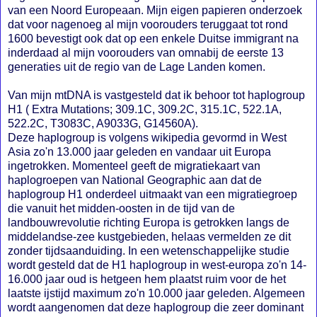
van een Noord Europeaan. Mijn eigen papieren onderzoek
dat voor nagenoeg al mijn voorouders teruggaat tot rond
1600 bevestigt ook dat op een enkele Duitse immigrant na
inderdaad al mijn voorouders van omnabij de eerste 13
generaties uit de regio van de Lage Landen komen.
Van mijn mtDNA is vastgesteld dat ik behoor tot haplogroup
H1
( Extra Mutations; 309.1C, 309.2C, 315.1C, 522.1A,
522.2C, T3083C, A9033G, G14560A
)
.
Deze haplogroup is volgens wikipedia gevormd in West
Asia zo'n 13.000 jaar geleden en vandaar uit Europa
ingetrokken. Momenteel geeft de migratiekaart van
haplogroepen van National Geographic aan dat de
haplogroup H1 onderdeel uitmaakt van een migratiegroep
die vanuit het midden-oosten in de tijd van de
landbouwrevolutie richting Europa is getrokken langs de
middelandse-zee kustgebieden, helaas vermelden ze dit
zonder tijdsaanduiding. In een wetenschappelijke studie
wordt gesteld dat de H1 haplogroup in west-europa zo'n 14-
16.000 jaar oud is hetgeen hem plaatst ruim voor de het
laatste ijstijd maximum zo'n 10.000 jaar geleden. Algemeen
wordt aangenomen dat deze haplogroup die zeer dominant