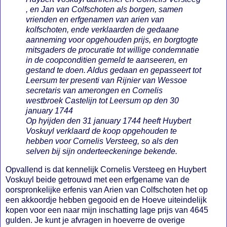
, en Jan van Colfschoten als borgen, samen
vrienden en erfgenamen van arien van
kolfschoten, ende verklaarden de gedaane
aanneming voor opgehouden prijs, en borgtogte
mitsgaders de procuratie tot willige condemnatie
in de coopconditien gemeld te aanseeren, en
gestand te doen. Aldus gedaan en gepasseert tot
Leersum ter presenti van Rijnier van Wessoe
secretaris van amerongen en Cornelis
westbroek Castelijn tot Leersum op den 30
january 1744
Op hyijden den 31 january 1744 heeft Huybert
Voskuyl verklaard de koop opgehouden te
hebben voor Cornelis Versteeg, so als den
selven bij sijn onderteeckeninge bekende.
Opvallend is dat kennelijk Cornelis Versteeg en Huybert
Voskuyl beide getrouwd met een erfgename van de
oorspronkelijke erfenis van Arien van Colfschoten het op
een akkoordje hebben gegooid en de Hoeve uiteindelijk
kopen voor een naar mijn inschatting lage prijs van 4645
gulden. Je kunt je afvragen in hoeverre de overige