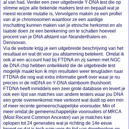
al van had. Verder een zeer uitgebreide Y-DNA test die op
slimme wijze alle bekende markers test en bepaalt wat je
meest recente mutatie is. Vervolgens maken ze een profiel
van al je chromosomen waardoor ze een aardige
inschatting kunnen maken van je etnische herkomst en als
laatste doen ze een berekening om te schatten hoeveel
procent van je DNA afstamt van Neanderthalers en
Denisovan.
Via de website krijg je een uitgebreide beschrijving van het
resultaat en wat dit voor jou afstamming betekent. Omdat ik
ook al een account had bij FTDNA en zij samen met NGC
de DNA chip hebben ontwikkeld die de uitgebreide test
mogelijk maakt kon ik mijn resultaten weer terugladen naar
FTDNA die nog wat extra informatie geeft over waar je nu
precies in de mtDNA en Y-DNA stamboom thuishoort.
FTDNA heeft inmiddels een zeer grote database en levert je
ook een lijst van matches van andere testers waar jou DNA
een grote overeenkomst mee vertoont wat duidt op een min
of meer recente gemeenschappelijke voorouder. Min of
meer omdat de gemeenschappelijke voorouders of MRCA
(Most Recent Common Ancestor) van je matches kan
oplopen tot 24 generaties wat je richting de 14e eeuw
brengt en dat is toch ruim voor de tijd van doopboeken en