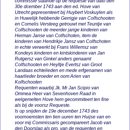
commissie staande op de requeste van dato den
30e dcember 1743 aan den ed. Hove van
Utrecht gepresenteert bij Huybert Voskuylen als
in Huwelijk hebbende Gerrigje van Colfschooten
en Cornelis Versteeg getrouwt met Teuntje van
Colfschooten de meerder jarige kinderen van
Herman Janse van Colfschoten, item de
kinderen van Hendrikje Jansz van Colfschoten
in echte verwerkt bij Frans Willemsz van
Kondeys kinderen en kintskinderen van Jan
Rutgersz van Ginkel anders genaamt
Colfschooten en Heyltje Evertsz van Groot
Landaas echtelieden en mede erfgenamen van
haarlieder broeder en oom Arien van
Kolfschooten
Requenten waarbij Jk. Mr Jan Scipio van
Ommea Heer van Sevenhoven Raad in
welgemelten Hove hem gecommiteert ten fine
als bij de voorsz Requeste.
Is op snijden de 19e december 1743 des
voornoemsten ten tien uuren ten Huijse van en
voor mij Commissaris gecompareert Jacob van
den Doorslag als pro. van de requenten en