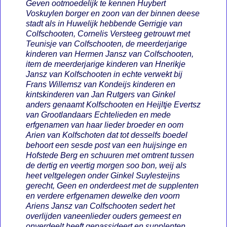
Geven ootmoedelijk te kennen Huybert
Voskuylen borger en zoon van der binnen deese
stadt als in Huwelijk hebbende Gerrigje van
Colfschooten, Cornelis Versteeg getrouwt met
Teunisje van Colfschooten, de meerderjarige
kinderen van Hermen Jansz van Colfschooten,
item de meerderjarige kinderen van Hnerikje
Jansz van Kolfschooten in echte verwekt bij
Frans Willemsz van Kondeijs kinderen en
kintskinderen van Jan Rutgers van Ginkel
anders genaamt Kolfschooten en Heijltje Evertsz
van Grootlandaars Echtelieden en mede
erfgenamen van haar lieder broeder en oom
Arien van Kolfschoten dat tot desselfs boedel
behoort een sesde post van een huijsinge en
Hofstede Berg en schuuren met omtrent tussen
de dertig en veertig morgen soo bon, weij als
heet veltgelegen onder Ginkel Suylesteijns
gerecht, Geen en onderdeest met de supplenten
en verdere erfgenamen dewelke den voorn
Ariens Jansz van Colfschooten sedert het
overlijden vaneenlieder ouders gemeest en
onverdeelt heeft gepassideert en supplenten