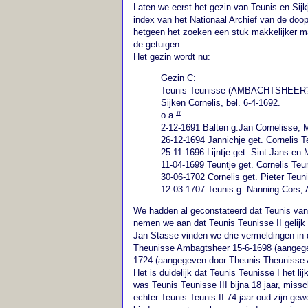
Laten we eerst het gezin van Teunis en Sij
index van het Nationaal Archief van de doo
hetgeen het zoeken een stuk makkelijker ma
de getuigen.
Het gezin wordt nu:
Gezin C:
Teunis Teunisse (AMBACHTSHEER?) 
Sijken Cornelis, bel. 6-4-1692.
o.a.#
2-12-1691 Balten g.Jan Cornelisse, M
26-12-1694 Jannichje get. Cornelis T
25-11-1696 Lijntje get. Sint Jans en 
11-04-1699 Teuntje get. Cornelis Teun
30-06-1702 Cornelis get. Pieter Teuni
12-03-1707 Teunis g. Nanning Cors, 
We hadden al geconstateerd dat Teunis van g
nemen we aan dat Teunis Teunisse II gelijk 
Jan Stasse vinden we drie vermeldingen in
Theunisse Ambagtsheer 15-6-1698 (aangege
1724 (aangegeven door Theunis Theunisse
Het is duidelijk dat Teunis Teunisse I het l
was Teunis Teunisse III bijna 18 jaar, miss
echter Teunis Teunis II 74 jaar oud zijn ge