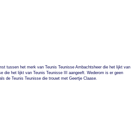
st tussen het merk van Teunis Teunisse Ambachtsheer die het lijkt van
se die het lijkt van Teunis Teunisse III aangeeft. Wederom is er geen
 als de Teunis Teunisse die trouwt met Geertje Claase.