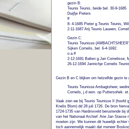
gezin B:
Teunis Teunis, beide bel. 30-9-1685
Duijfje Pieters
#
8- 4-1685 Pieter g.Teunis Teunis, Wil
2-11-1687 Arij Teunis Lauwen, Cornel
Gezin C:
Teunis Teunisse (AMBACHTSHEER?) 
Sijken Cornelis, bel. 6-4-1692.
o.a.#
2-12-1691 Balten g.Jan Cornelisse, M
26-12-1694 Jannichje Cornelis Teunis
Gezin B en C blijken om hetzelfde gezin te 
Teunis Teunisse Ambagtsheer, wednr. 
Corneils, j.d won. op Puttersohek. et
Vaak zien we bij Teunis Teunisse II (hoofd 
Knelis Blom) dd 28 juli 1726. De bron hierv
1724-1735 van Hardinxveld berustende bij d
van het Nationaal Archief. Arie Jan Stasse m
moeten zijn. We kunnen dit huwelijk echter 
toch aannemelijk maakt dat meneer Boskoop h