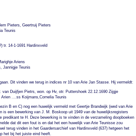
lem Pieters, Geertruij Pieters
ia Teunis
tr. 14-1-1691 Hardinxveld
arighje Ariens
, Jannigje Teunis
gaan. Dit vinden we terug in indices nr 10 van Arie Jan Stasse. Hij vermeldt:
van Duijfjen Pietrs, won. op Hv, otr. Puttershoek 22.12.1690 Zijgje
. Arien ....ss Koijmans,Cornelia Teunis
gezin B en C) nog een huwelijk vermeld met Geertje Brandwijk (wed van Arie
an is een bewerking van J. M. Boskoop uit 1949 van de huwelijksregisters
e predikant te H. Deze bewerking is te vinden in de verzameling doopboeken
elde dat dit een fout is en dat het een huwelijk van Arie Teunisse zou
wel terug vinden in het Gaardersarchief van Hardinxveld (637) hetgeen het
et bij het juiste eind heeft.