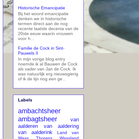
Historische Emancipatie
Bij het woord emancipatie
denken we in historische
termen direct aan de nog
recente laatste decenia van de
20ste eeuw waarin vrouwen
voor h...
Familie de Cock in Sint-
Pauwels II
In mijn vorige blog entry
noemde ik al Bauwen de Cock
als vader van Jan de Cock. Ik
was natuurlijk erg nieuwsgierig
of ik de lijn nog een ge...
Labels
ambachtsheer
ambagtsheer
van
aalderen
van aaldering
van aalderink
Land van
Waas
Thorens
Waasland