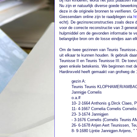
bij hun kinderen, wordt het juist plaatsen va
Nu zijn er natuurlijk diverse goede bewerki
deze in de originele bronnen te verifieren
Giessendam online zijn te raadplegen via
ht
echt). De gezinsreconstructies zoals deze 
voor de correcte reconstructie van 3 gener
hulpmiddel om de gevonden informatie te ve
belangrijke bron om de losse eindjes aan el
Om de twee gezinnen van Teunis Teunisse A
uit elkaar te kunnen houden. Ik gebruik da
Teunisse II en Teunis Teunisse III. De toev
geen enkele betekenis. We beginnen met de
Hardinxveld heeft gemaakt van grofweg de 
gezin A:
Teunis Teunis KLOPHAMER/AMBACHT
Jannigje Cornelis
o.a.#
10- 2-1664 Anthonis g.Dirck Claes, 
11- 4-1667 Cornelia Cornelis Cornelis
23- 3-1674 Jannigjen
- 3-1676 Cornelis (Cornelis Teunis
26- 6-1678 Arijen Aert Teunissen, T
8- 9-1680 Lijntie Jannigjen Arijens, " "