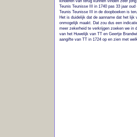
kinderen van terug kunnen vinden zeer jong
Teunis Teunisse III in 1740 pas 33 jaar oud 
Teunis Teunisse III in de doopboeken is ter
Het is duidelijk dat de aanname dat het lijk
onmogelijk maakt. Dat zou dus een indicatie
meer zekerheid te verkrijgen zoeken we in
van het Huwelijk van TT en Geertje Brandw
aangifte van TT in 1724 op en zien met wel