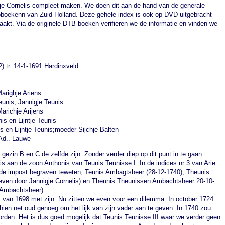
kje Cornelis compleet maken. We doen dit aan de hand van de generale
pboekenn van Zuid Holland. Deze gehele index is ook op DVD uitgebracht
akt. Via de originele DTB boeken verifieren we de informatie en vinden we
tr. 14-1-1691 Hardinxveld
arighje Ariens
eunis, Jannigje Teunis
Marichje Arijens
is en Lijntje Teunis
s en Lijntje Teunis;moeder Sijchje Balten
Ad.. Lauwe
ezin B en C de zelfde zijn. Zonder verder diep op dit punt in te gaan
is aan de zoon Anthonis van Teunis Teunisse I. In de indices nr 3 van Arie
 de impost begraven teweten; Teunis Ambagtsheer (28-12-1740), Theunis
ven door Jannigje Cornelis) en Theunis Theunissen Ambachtsheer 20-10-
 Ambachtsheer).
ijk van 1698 met zijn. Nu zitten we even voor een dilemma. In october 1724
chien net oud genoeg om het lijk van zijn vader aan te geven. In 1740 zou
worden. Het is dus goed mogelijk dat Teunis Teunisse III waar we verder geen