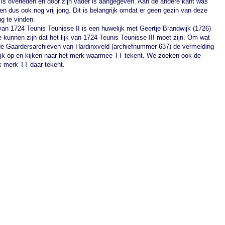
 is overleden en door zijn vader is aangegeven. Aan de andere kant was
en dus ook nog vrij jong. Dit is belangrijk omdat er geen gezin van deze
ug te vinden.
 van 1724 Teunis Teunisse II is een huwelijk met Geertje Brandwijk (1726)
 kunnen zijn dat het lijk van 1724 Teunis Teunisse III moet zijn. Om wat
 de Gaardersarchieven van Hardinxveld (archiefnummer 637) de vermelding
ijk op en kijken naar het merk waarmee TT tekent. We zoeken ook de
k merk TT daar tekent.