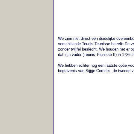
We zien niet direct een duidelijke overeenk
verschillende Teunis Teunisse betreft. De v
zonder twijfel beslecht. We houden het er op
dat zijn vader (Teunis Teunisse II) in 1726 i
We hebben echter nog een laatste optie vo
begravenis van Sijgje Cornelis, de tweede v