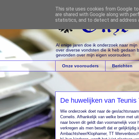
This site uses cookies from Google to 
are shared with Google along with per
statistics, and to detect and address 
Al enige jaren doe ik onderzoek naar mij
over diverse vondsten die ik heb gedaan bi
gevonden over mijn eigen voorouders.
Onze voorouders
Berichten
De huwelijken van Teunis
Wie onderzoek doet naar de geslachtsnaam
Cornelis. Afhankelijk van welke bron met uit
naar boven dit geldt dan voornamelijk voor
verkregen als men beseft dat er gelijktijdi
Ambachtsheer/Klophamer, TT Wervenbosch e