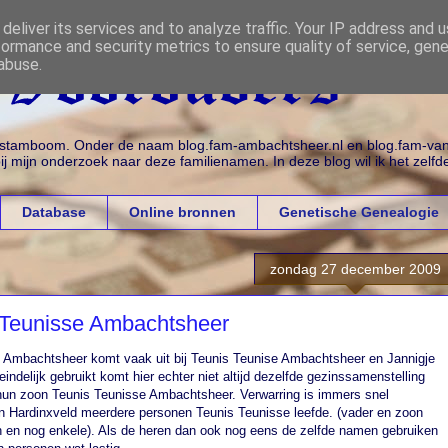
deliver its services and to analyze traffic. Your IP address and 
formance and security metrics to ensure quality of service, gen
abuse.
n stamboom. Onder de naam blog.fam-ambachtsheer.nl en blog.fam-vana
j mijn onderzoek naar deze familienamen. In deze blog wil ik het zelfd
Database
Online bronnen
Genetische Genealogie
zondag 27 december 2009
 Teunisse Ambachtsheer
 Ambachtsheer komt vaak uit bij Teunis Teunise Ambachtsheer en Jannigje
eindelijk gebruikt komt hier echter niet altijd dezelfde gezinssamenstelling
 hun zoon Teunis Teunisse Ambachtsheer. Verwarring is immers snel
g in Hardinxveld meerdere personen Teunis Teunisse leefde. (vader en zoon
n nog enkele). Als de heren dan ook nog eens de zelfde namen gebruiken