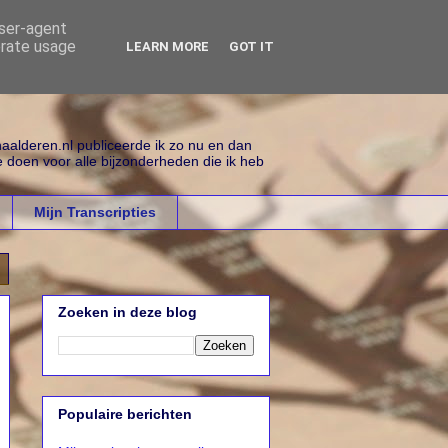
user-agent
erate usage
LEARN MORE
GOT IT
alderen.nl publiceerde ik zo nu en dan
e doen voor alle bijzonderheden die ik heb
Mijn Transcripties
Zoeken in deze blog
Populaire berichten