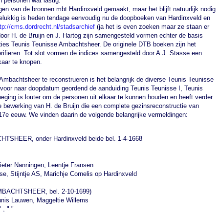
n personen wat lastig.
ngen van de bronnen mbt Hardinxveld gemaakt, maar het blijft natuurlijk nodig
. Gelukkig is heden tendage eenvoudig nu de doopboeken van Hardinxveld en
tp://cms.dordrecht.nl/stadsarchief
(ja het is even zoeken maar ze staan er
door H. de Bruijn en J. Hartog zijn samengesteld vormen echter de basis
aties Teunis Teunisse Ambachtsheer. De originele DTB boeken zijn het
rifieren. Tot slot vormen de indices samengesteld door A.J. Stasse een
kaar te knopen.
mbachtsheer te reconstrueren is het belangrijk de diverse Teunis Teunisse
arvoor naar doopdatum geordend de aanduiding Teunis Teunisse I, Teunis
oeging is louter om de personen uit elkaar te kunnen houden en heeft verder
 bewerking van H. de Bruijn die een complete gezinsreconstructie van
17e eeuw. We vinden daarin de volgende belangrijke vermeldingen:
SHEER, onder Hardinxveld beide bel. 1-4-1668
Pieter Nanningen, Leentje Fransen
se, Stijntje AS, Marichje Cornelis op Hardinxveld
 AMBACHTSHEER, bel. 2-10-1699)
eunis Lauwen, Maggeltie Willems
 , " "