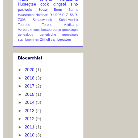
Hubregtse
cock
dingsté
sint-
pauwels
touw
Borm
Borms
Haastrecht
Hombart
R-U106
R-Z156
R-
Z306
Schauwerink
Schouwerink
Toorens
Torens
Veldkamp
Verberckmoes
bestebreurtje
genealogie
genealogy
genetische genealogie
stamboom
ten Zijthoff
van Leeuwen
Blogarchief
►
2020
(1)
►
2018
(3)
►
2017
(2)
►
2015
(1)
►
2014
(3)
►
2013
(2)
►
2012
(9)
►
2011
(1)
►
2010
(3)